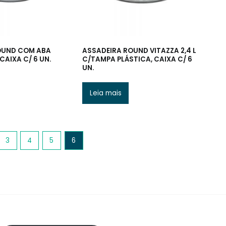
OUND COM ABA
ASSADEIRA ROUND VITAZZA 2,4 L
 CAIXA C/ 6 UN.
C/TAMPA PLÁSTICA, CAIXA C/ 6
UN.
Leia mais
3
4
5
6