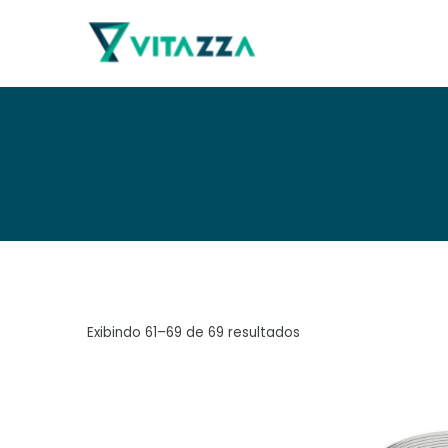
Pular
para
Vitazza
o
conteúdo
Classificado
Exibindo 61–69 de 69 resultados
por
popularidade