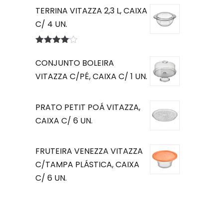
5.00
de 5
TERRINA VITAZZA 2,3 L, CAIXA
C/ 4 UN.
Avaliação
4.00
de 5
CONJUNTO BOLEIRA
VITAZZA C/PÉ, CAIXA C/ 1 UN.
PRATO PETIT POÁ VITAZZA,
CAIXA C/ 6 UN.
FRUTEIRA VENEZZA VITAZZA
C/TAMPA PLÁSTICA, CAIXA
C/ 6 UN.